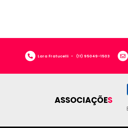
Lara Fratucelli -
(11) 95049-1503
ASSOCIAÇÕE
S