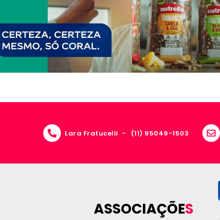
Lara Fratucelli -
(11) 95049-1503
ASSOCIAÇÕE
S